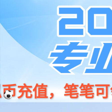
jiuyou.com·(中国区)官方网站
001266
股票
首页
代码