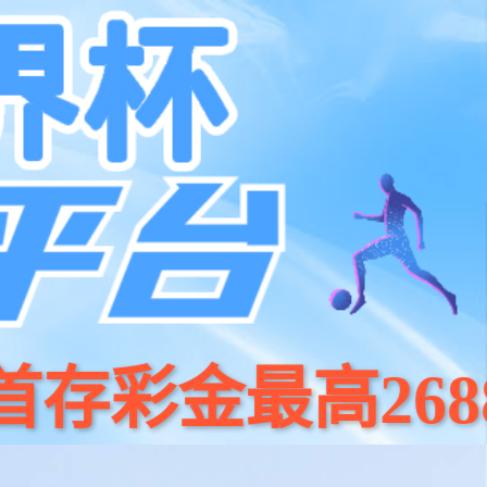
支持
加入我们
Global