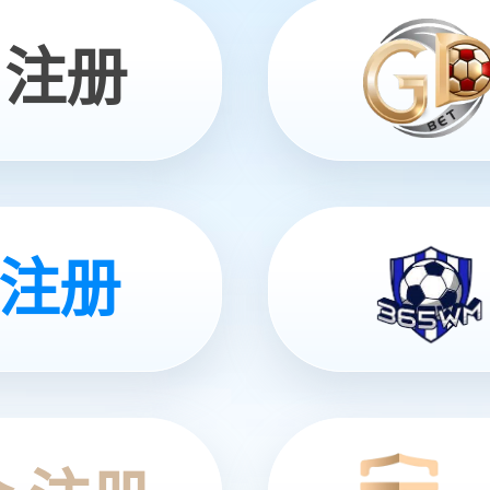
绿色未来
en Future